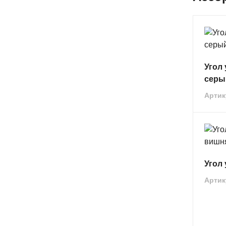
Угол 
серы
Артик
Угол 
Артик