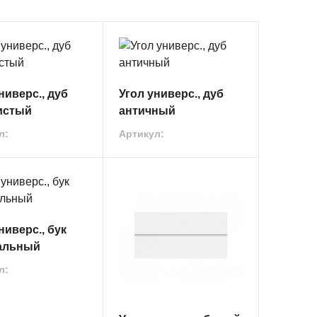
ниверс., дуб
Угол универс., дуб
истый
античный
л:
Артикул:
ниверс., бук
альный
л: