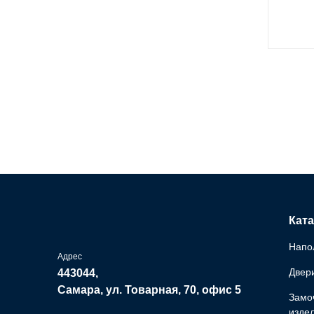
Ката
Напо
Адрес
Двер
443044,
Самара, ул. Товарная, 70, офис 5
Замо
изде