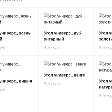
универс., ясень
Угол универс., дуб
Угол у
й
янтарный
золот
ул:
Артикул:
Артику
Угол универс., венге
универс., вишня
Угол у
Артикул:
натур
ул:
Артику