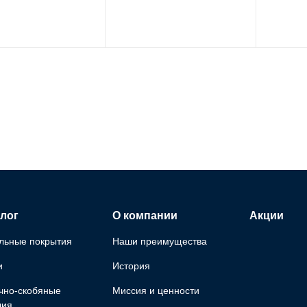
лог
О компании
Акции
льные покрытия
Наши преимущества
и
История
чно-скобяные
Миссия и ценности
лия